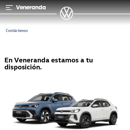
Veneranda
Cerrar
Modelos
Contáctenos
Autoahorro
Financiación
En Veneranda estamos a tu
Ofertas
disposición.
Ventas
Especiales
Postventa
Novedades
Descubrinos